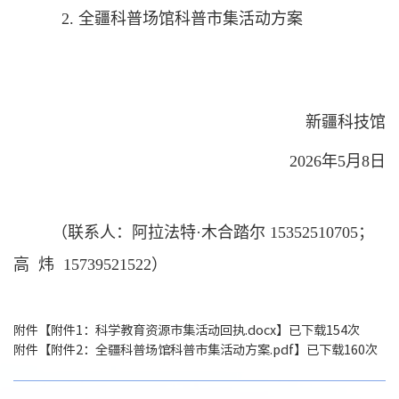
2.
全疆科普场馆科普市集活动方案
新疆科技馆
2026
年
5
月
8
日
（联系人：阿拉法特·木合踏尔
15352510705
；
高
炜
15739521522
）
附件【
附件1：科学教育资源市集活动回执.docx
】已下载
154
次
附件【
附件2：全疆科普场馆科普市集活动方案.pdf
】已下载
160
次